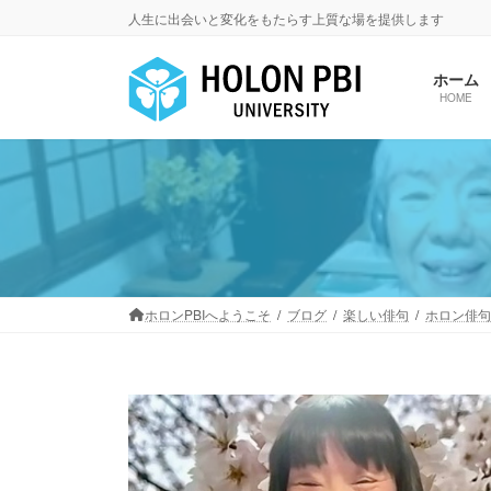
コ
ナ
人生に出会いと変化をもたらす上質な場を提供します
ン
ビ
テ
ゲ
ホーム
ン
ー
HOME
ツ
シ
へ
ョ
ス
ン
キ
に
ッ
移
プ
動
ホロンPBIへようこそ
ブログ
楽しい俳句
ホロン俳句