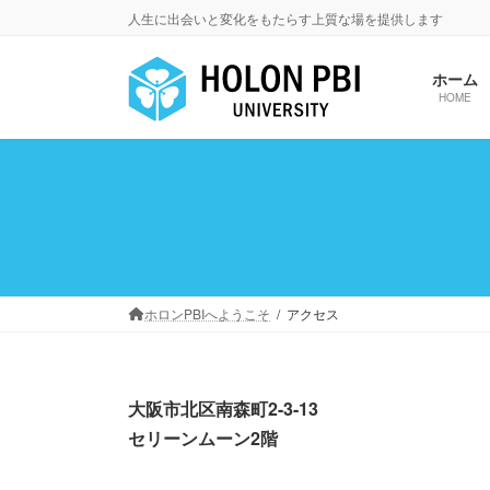
コ
ナ
人生に出会いと変化をもたらす上質な場を提供します
ン
ビ
テ
ゲ
ホーム
ン
ー
HOME
ツ
シ
へ
ョ
ス
ン
キ
に
ッ
移
プ
動
ホロンPBIへようこそ
アクセス
大阪市北区南森町2-3-13
セリーンムーン2階