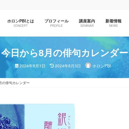
ホロンPBIとは
プロフィール
講座案内
新着情報
CONCEPT
PROFILE
SEMINAR
NEWS
今日から8月の俳句カレンダー
最
2024年8月1日
2024年8月3日
ホロンPBI
終
更
新
日
月の俳句カレンダー
時
: