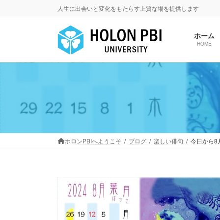
コ
ナ
人生に出会いと変化をもたらす上質な場を提供します
ン
ビ
テ
ゲ
ホーム
ン
ー
HOME
ツ
シ
へ
ョ
ス
ン
キ
に
ッ
移
プ
動
ホロンPBIへようこそ
ブログ
楽しい俳句
今日から8