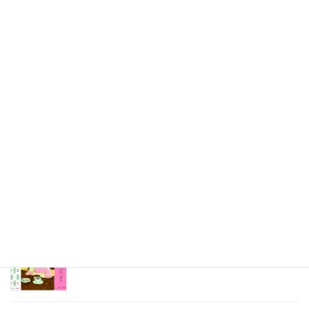
長谷川透先生のホロン日本画倶楽部【高野山ワンデイ講座】
最近の投稿
刺さる言葉の使い方講座は熱かった
2026年8月3日
2026年7月ホロン俳句会レポート
2026年8月1日
8月の俳句カレンダー
2026年8月1日