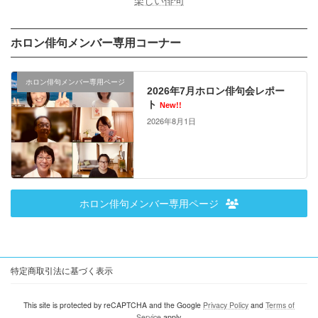
楽しい俳句
ホロン俳句メンバー専用コーナー
ホロン俳句メンバー専用ページ
2026年7月ホロン俳句会レポー
ト
New!!
2026年8月1日
ホロン俳句メンバー専用ページ
特定商取引法に基づく表示
This site is protected by reCAPTCHA and the Google
Privacy Policy
and
Terms of
Service
apply.