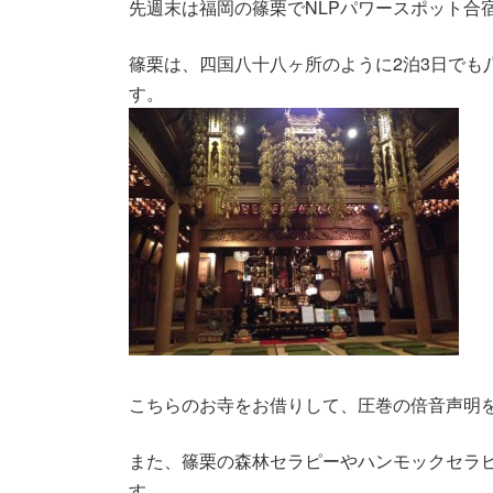
先週末は福岡の篠栗でNLPパワースポット合
篠栗は、
四国八十八ヶ所のように2泊3日でも
す。
こちらのお寺をお借りして、
圧巻の倍音声明
また、
篠栗の森林セラピーやハンモックセラ
す。