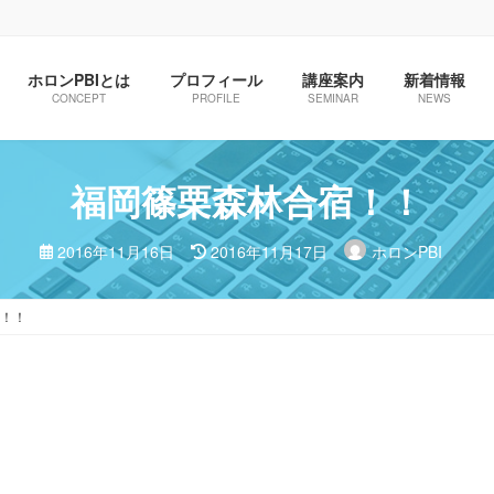
ホロンPBIとは
プロフィール
講座案内
新着情報
CONCEPT
PROFILE
SEMINAR
NEWS
福岡篠栗森林合宿！！
最
2016年11月16日
2016年11月17日
ホロンPBI
終
更
新
日
！！
時
: