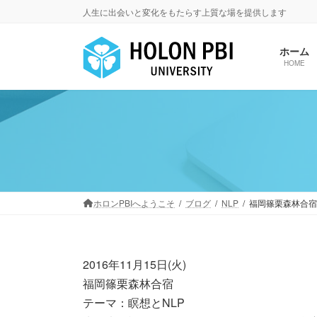
コ
ナ
人生に出会いと変化をもたらす上質な場を提供します
ン
ビ
テ
ゲ
ホーム
ン
ー
HOME
ツ
シ
へ
ョ
ス
ン
キ
に
ッ
移
プ
動
ホロンPBIへようこそ
ブログ
NLP
福岡篠栗森林合宿
2016年11月15日(火)
福岡篠栗森林合宿
テーマ：瞑想とNLP