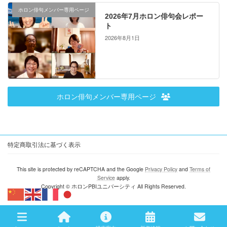
ホロン俳句メンバー専用ページ
2026年7月ホロン俳句会レポー
ト
2026年8月1日
ホロン俳句メンバー専用ページ
特定商取引法に基づく表示
This site is protected by reCAPTCHA and the Google
Privacy Policy
and
Terms of
Service
apply.
Copyright © ホロンPBIユニバーシティ All Rights Reserved.