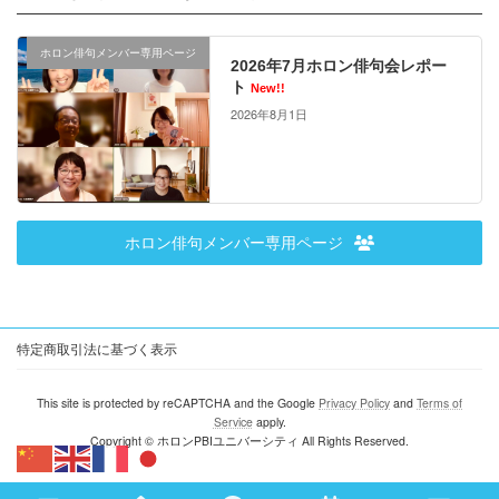
ホロン俳句メンバー専用ページ
2026年7月ホロン俳句会レポー
ト
New!!
2026年8月1日
ホロン俳句メンバー専用ページ
特定商取引法に基づく表示
This site is protected by reCAPTCHA and the Google
Privacy Policy
and
Terms of
Service
apply.
Copyright © ホロンPBIユニバーシティ All Rights Reserved.