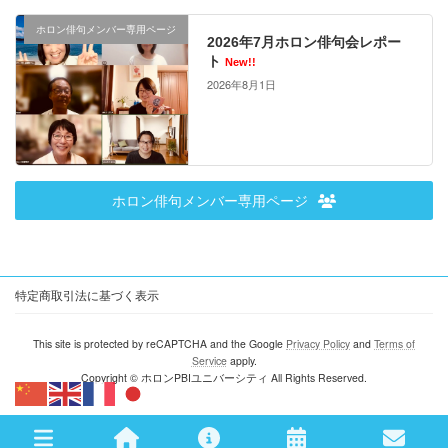
ホロン俳句メンバー専用ページ
2026年7月ホロン俳句会レポー
ト
New!!
2026年8月1日
ホロン俳句メンバー専用ページ
特定商取引法に基づく表示
This site is protected by reCAPTCHA and the Google
Privacy Policy
and
Terms of
Service
apply.
Copyright © ホロンPBIユニバーシティ All Rights Reserved.