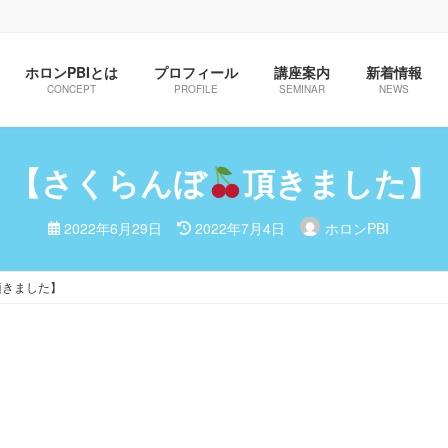
ホロンPBIとは
プロフィール
講座案内
新着情報
CONCEPT
PROFILE
SEMINAR
NEWS
【さくらんぼ
頂きました】
最
2022年6月29日
2022年7月4日
ホロンPBI
終
更
新
日
頂きました】
時
: