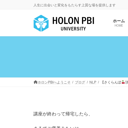
コ
ナ
人生に出会いと変化をもたらす上質な場を提供します
ン
ビ
テ
ゲ
ホーム
ン
ー
HOME
ツ
シ
へ
ョ
ス
ン
キ
に
ッ
移
プ
動
ホロンPBIへようこそ
ブログ
NLP
【さくらんぼ
講座が終わって帰宅したら、