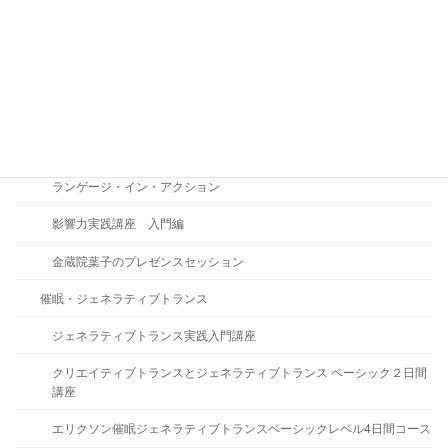
NLPプラクティショナーコース
NLPマスタープラクティショナーコース
第6期アートオブトレーニング 〜The Society of NLP（NLP協会）認定
NLPトレーナーズトレーニング〜
ライフストーリークエスト
ランゲージ・イン・アクション
影響力実践講座 入門編
金蔵院葉子のプレゼンスセッション
催眠・ジェネラティブトランス
ジェネラティブトランス実践入門講座
クリエイティブトランスとジェネラティブトランス ベーシック２日間
講座
エリクソン催眠ジェネラティブトランスベーシックレベル4日間コース