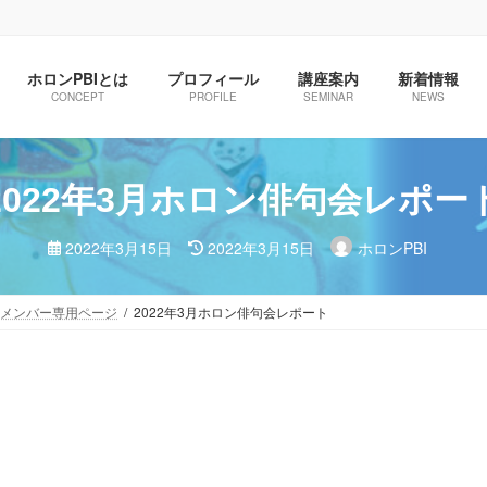
ホロンPBIとは
プロフィール
講座案内
新着情報
CONCEPT
PROFILE
SEMINAR
NEWS
2022年3月ホロン俳句会レポー
最
2022年3月15日
2022年3月15日
ホロンPBI
終
更
新
日
メンバー専用ページ
2022年3月ホロン俳句会レポート
時
: