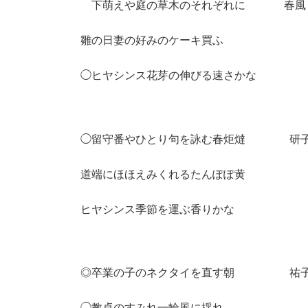
下萌えや庭の草木のそれぞれに 春
雛の日妻の好みのケーキ買ふ
◯ヒヤシンス花芽の伸びる速さかな
◯留守番やひとり句を詠む春炬燵 
道端にほほえみくれるたんぽぽ黄
ヒヤシンス季節を運ぶ香りかな
◎卒業の子のネクタイを直す朝 祐
◯教卓のすみれ一輪風に揺れ