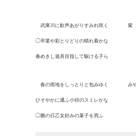
武庫川に歓声あがりすみれ咲く 紫
◯卒業や彩とりどりの晴れ着かな
春めきし遊具目指して駆ける子ら
春の雨地をしっとりと包みゆく み
ひそやかに通ふ小径のスミレかな
◯雛の日乙女好みの菓子を買ふ