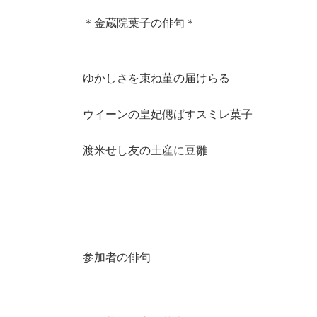
＊金蔵院葉子の俳句＊
ゆかしさを束ね菫の届けらる
ウイーンの皇妃偲ばすスミレ菓子
渡米せし友の土産に豆雛
参加者の俳句