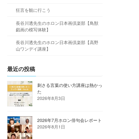
狂言を観に行こう
長谷川透先生のホロン日本画倶楽部【鳥獣
戯画の模写体験】
長谷川透先生のホロン日本画倶楽部【高野
山ワンデイ講座】
最近の投稿
刺さる言葉の使い方講座は熱かっ
た
2026年8月3日
2026年7月ホロン俳句会レポート
2026年8月1日