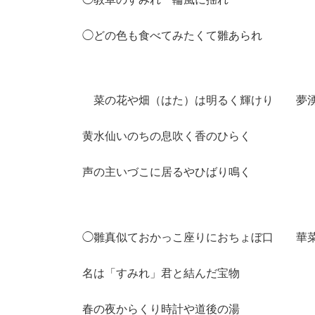
◯どの色も食べてみたくて雛あられ
菜の花や畑（はた）は明るく輝けり 
黄水仙いのちの息吹く香のひらく
声の主いづこに居るやひばり鳴く
◯雛真似ておかっこ座りにおちょぼ口 
名は「すみれ」君と結んだ宝物
春の夜からくり時計や道後の湯