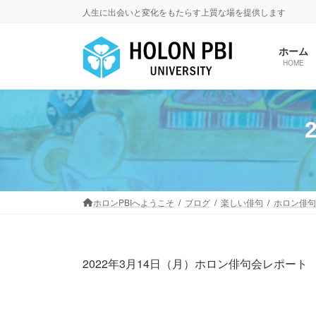
コ
ナ
人生に出会いと変化をもたらす上質な場を提供します
ン
ビ
テ
ゲ
ホーム
ン
ー
HOME
ツ
シ
へ
ョ
ス
ン
キ
に
ッ
移
プ
動
ホロンPBIへようこそ
ブログ
楽しい俳句
ホロン俳句
2022年3月14日（月）ホロン俳句会レポート