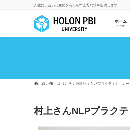
コ
ナ
人生に出会いと変化をもたらす上質な場を提供します
ン
ビ
テ
ゲ
ホーム
ン
ー
HOME
ツ
シ
へ
ョ
ス
ン
キ
に
ッ
移
プ
動
ホロンPBIへようこそ
体験記
NLPプラクティショナー
村上さんNLPプラク