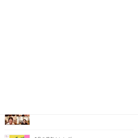
長谷川透先生のホロン日本画倶楽部【高野山ワンデイ講座】
最近の投稿
どんどん幸せになるランチ会はオーガニック野菜
で
2026年8月6日
刺さる言葉の使い方講座は熱かった
2026年8月3日
2026年7月ホロン俳句会レポート
2026年8月1日