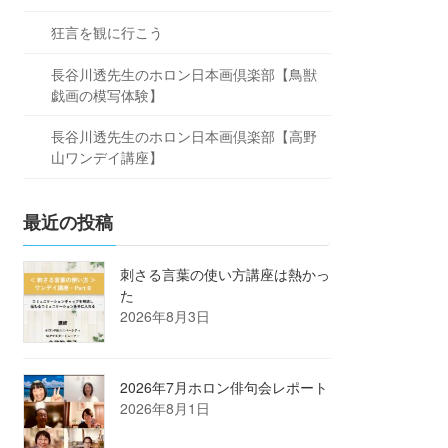
狂言を観に行こう
長谷川透先生のホロン日本画倶楽部【鳥獣
戯画の模写体験】
長谷川透先生のホロン日本画倶楽部【高野
山ワンデイ講座】
最近の投稿
刺さる言葉の使い方講座は熱かっ
た
2026年8月3日
2026年7月ホロン俳句会レポート
2026年8月1日