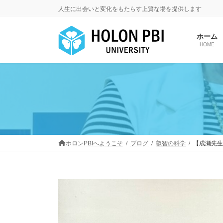
コ
ナ
人生に出会いと変化をもたらす上質な場を提供します
ン
ビ
テ
ゲ
ホーム
ン
ー
HOME
ツ
シ
へ
ョ
ス
ン
キ
に
ッ
移
プ
動
ホロンPBIへようこそ
ブログ
叡智の科学
【成瀬先生