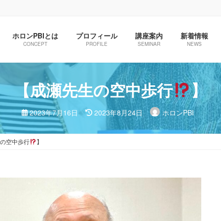
ホロンPBIとは
プロフィール
講座案内
新着情報
CONCEPT
PROFILE
SEMINAR
NEWS
【成瀬先生の空中歩行
】
最
2023年7月16日
2023年8月24日
ホロンPBI
終
更
新
日
の空中歩行
】
時
: