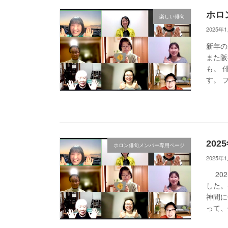
ホロ
楽しい俳句
2025年
新年の
また阪
も。 
す。 
20
ホロン俳句メンバー専用ページ
2025年
202
した。
神間に
って、