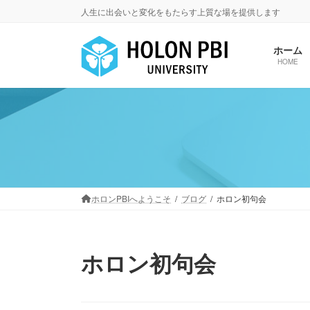
コ
ナ
人生に出会いと変化をもたらす上質な場を提供します
ン
ビ
テ
ゲ
ホーム
ン
ー
HOME
ツ
シ
へ
ョ
ス
ン
キ
に
ッ
移
プ
動
ホロンPBIへようこそ
ブログ
ホロン初句会
ホロン初句会