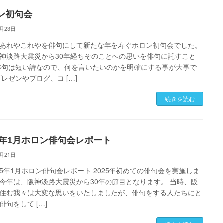
ン初句会
1月23日
あれやこれやを俳句にして新たな年を寿ぐホロン初句会でした。
神淡路大震災から30年経ちそのことへの思いを俳句に託すこと
俳句は短い詩なので、何を言いたいのかを明確にする事が大事で
プレゼンやブログ、コ […]
続きを読む
25年1月ホロン俳句会レポート
1月21日
5年1月ホロン俳句会レポート 2025年初めての俳句会を実施しま
今年は、阪神淡路大震災から30年の節目となります。 当時、阪
住む我々は大変な思いをいたしましたが、俳句をする人たちにと
俳句をして […]