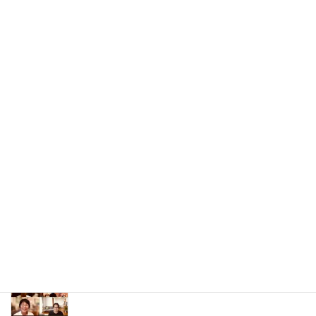
長谷川透先生のホロン日本画倶楽部【鳥獣戯画の模写体験】
長谷川透先生のホロン日本画倶楽部【高野山ワンデイ講座】
最近の投稿
どんどん幸せになるランチ会はオーガニック野菜
で
2026年8月6日
刺さる言葉の使い方講座は熱かった
2026年8月3日
2026年7月ホロン俳句会レポート
2026年8月1日